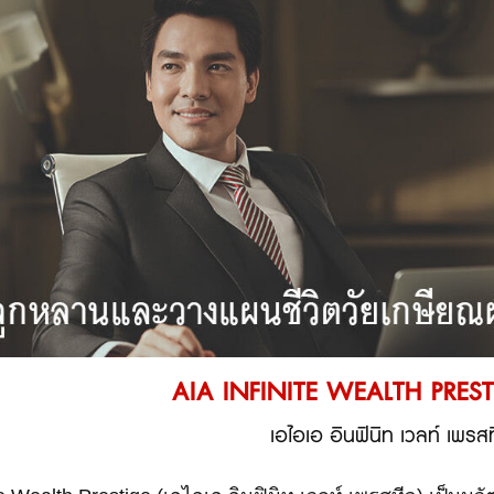
AIA INFINITE WEALTH PREST
เอไอเอ อินฟินิท เวลท์ เพรสที