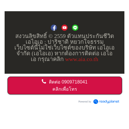
สงวนลิขสิทธิ์ © 2559 ตัวแทนประกันชีวิต
เอไอเอ : ปาริชาติ หยวกใจธรรม
เว็บไซต์นี้ไม่ใช่เว็บไซต์ของบริษัท เอไอเอ
จำกัด (เอไอเอ) หากต้องการติดต่อ เอไอ
เอ กรุณาคลิก
www.aia.co.th
ติดต่อ
0909718041
คลิกเพื่อโทร